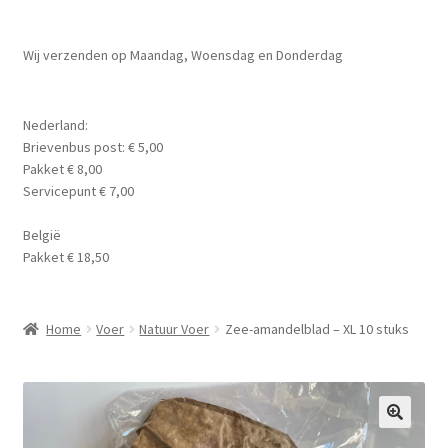
Planten
Subme
Wij verzenden op Maandag, Woensdag en Donderdag
Voer
uitvou
Subme
Aquarium Benodigdheden
Nederland:
uitvou
Brievenbus post: € 5,00
Contact Formulier
Pakket € 8,00
Servicepunt € 7,00
Algemene Voorwaarden
België
Pakket € 18,50
Privacy Policy
Home
Voer
Natuur Voer
Zee-amandelblad – XL 10 stuks