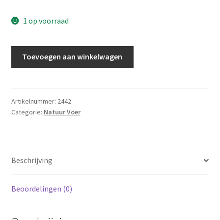
1 op voorraad
Zee-
Toevoegen aan winkelwagen
amandelblad
-
XL
10
Artikelnummer:
2442
Categorie:
Natuur Voer
stuks
aantal
Beschrijving
Beoordelingen (0)