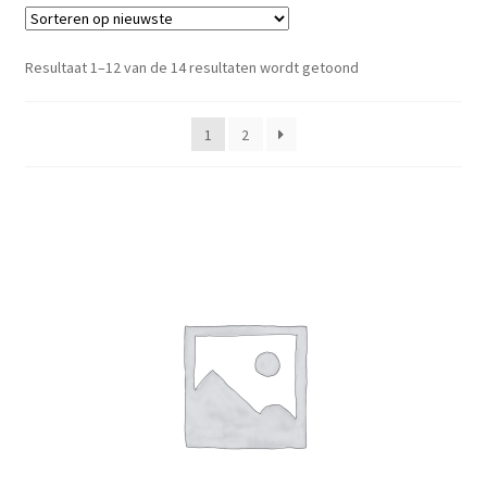
Subme
Aquarium Benodigdheden
uitvou
Gesorteerd
Resultaat 1–12 van de 14 resultaten wordt getoond
op
Contact Formulier
nieuwste
1
2
Algemene Voorwaarden
Privacy Policy