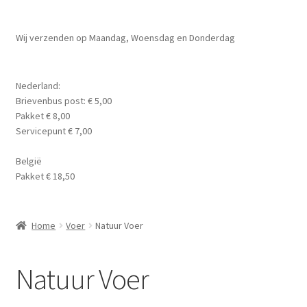
Planten
Subme
Wij verzenden op Maandag, Woensdag en Donderdag
Voer
uitvou
planten Voeding
Nederland:
Brievenbus post: € 5,00
Slakken Voer
Pakket € 8,00
Servicepunt € 7,00
kreeften Voer
België
Pakket € 18,50
Garnalen Voer
Natuur Voer
Home
Voer
Natuur Voer
Lollies
Natuur Voer
Kruiden Cups