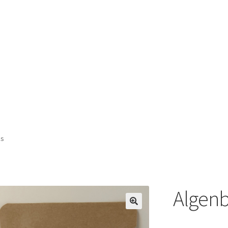
ks
Algenb