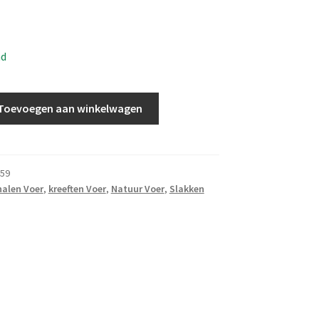
ad
Toevoegen aan winkelwagen
59
alen Voer
,
kreeften Voer
,
Natuur Voer
,
Slakken