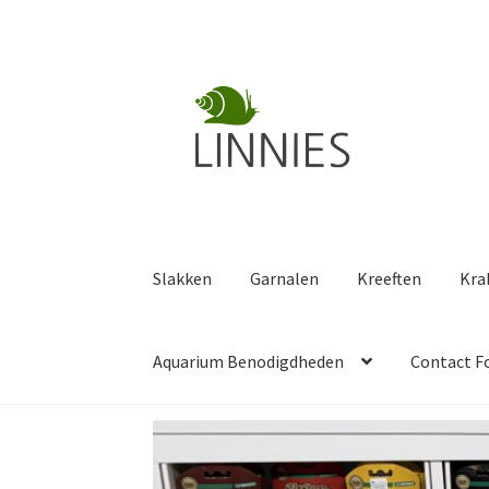
Ga
Ga
door
naar
naar
de
navigatie
inhoud
Slakken
Garnalen
Kreeften
Kra
Aquarium Benodigdheden
Contact F