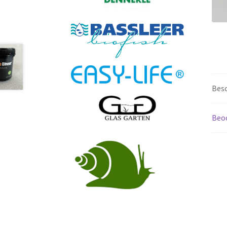
Besc
Beoo