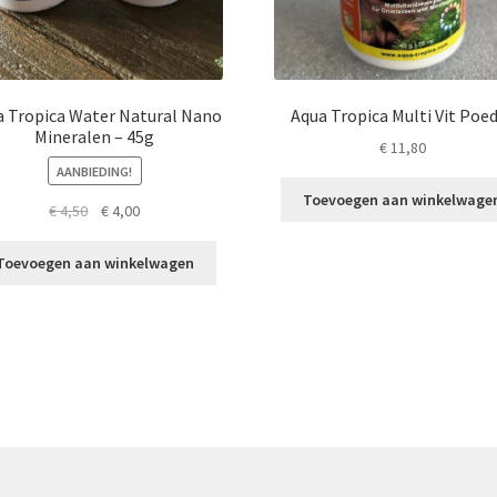
a Tropica Water Natural Nano
Aqua Tropica Multi Vit Poe
Mineralen – 45g
€
11,80
AANBIEDING!
Toevoegen aan winkelwage
Oorspronkelijke
Huidige
€
4,50
€
4,00
prijs
prijs
was:
is:
Toevoegen aan winkelwagen
€ 4,50.
€ 4,00.