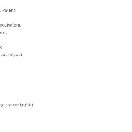
uivalent
equivalent
erol
ne
icotinezuur
age concentratie)