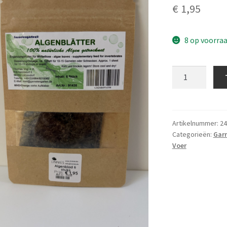
€
1,95
8 op voorra
Algenblad
6
stuks
aantal
Artikelnummer:
24
Categorieën:
Garn
Voer