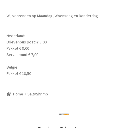
Planten
Subme
Wij verzenden op Maandag, Woensdag en Donderdag
Voer
uitvou
Subme
Aquarium Benodigdheden
Nederland:
uitvou
Brievenbus post: € 5,00
Contact Formulier
Pakket € 8,00
Servicepunt € 7,00
Algemene Voorwaarden
België
Pakket € 18,50
Privacy Policy
Home
SaltyShrimp