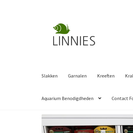
Ga
Ga
door
naar
naar
de
navigatie
inhoud
Slakken
Garnalen
Kreeften
Kra
Aquarium Benodigdheden
Contact F