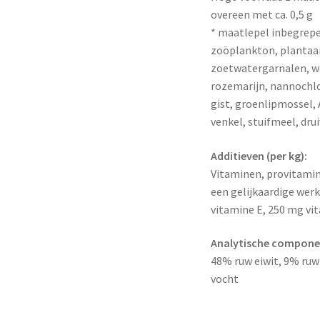
overeen met ca. 0,5 g
* maatlepel inbegrep
zoöplankton, plantaar
zoetwatergarnalen, wat
rozemarijn, nannochlo
gist, groenlipmossel, 
venkel, stuifmeel, dru
Additieven (per kg):
Vitaminen, provitamin
een gelijkaardige werk
vitamine E, 250 mg vi
Analytische compone
48% ruw eiwit, 9% ruw 
vocht