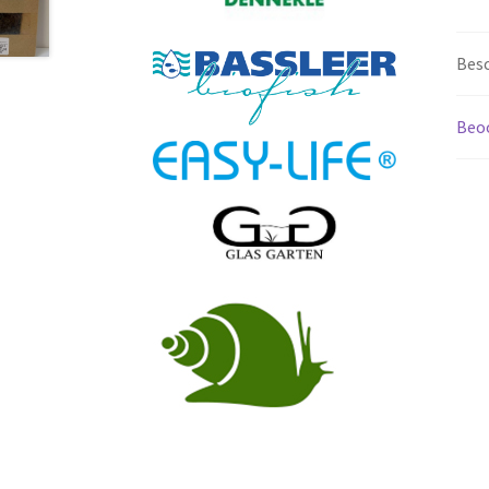
Besc
Beoo