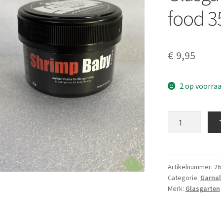
food 3
€
9,95
2 op voorra
Glasgarten
Shrimp
baby
food
35
Artikelnummer:
26
Categorie:
Garnal
gram
Merk:
Glasgarten
aantal