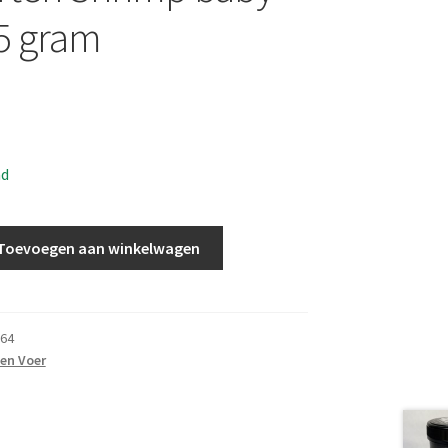
5 gram
ad
Toevoegen aan winkelwagen
64
en Voer