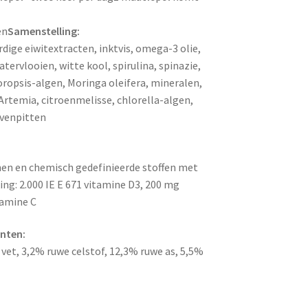
en
Samenstelling:
dige eiwitextracten, inktvis, omega-3 olie,
ervlooien, witte kool, spirulina, spinazie,
ropsis-algen, Moringa oleifera, mineralen,
Artemia, citroenmelisse, chlorella-algen,
ivenpitten
en en chemisch gedefinieerde stoffen met
ing: 2.000 IE E 671 vitamine D3, 200 mg
tamine C
nten:
vet, 3,2% ruwe celstof, 12,3% ruwe as, 5,5%