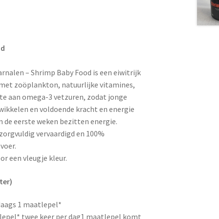
od
rnalen – Shrimp Baby Food is een eiwitrijk
met zoöplankton, natuurlijke vitamines,
te aan omega-3 vetzuren, zodat jonge
wikkelen en voldoende kracht en energie
in de eerste weken bezitten energie.
zorgvuldig vervaardigd en 100%
voer.
r een vleugje kleur.
ter)
daags 1 maatlepel*
lepel* twee keer per dag1 maatlepel komt