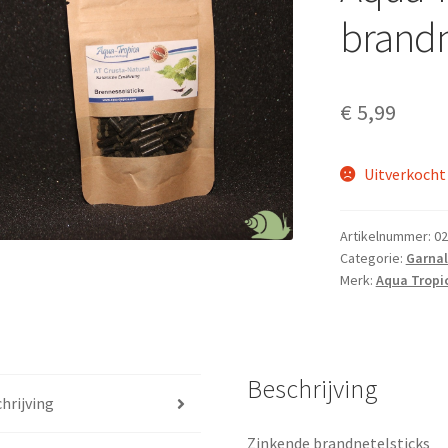
brandn
€
5,99
Uitverkocht
Artikelnummer:
02
Categorie:
Garnal
Merk:
Aqua Tropi
Beschrijving
hrijving
Zinkende brandnetelsticks