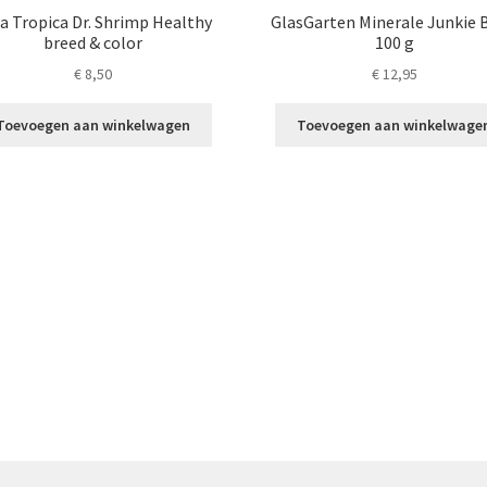
a Tropica Dr. Shrimp Healthy
GlasGarten Minerale Junkie 
breed & color
100 g
€
8,50
€
12,95
Toevoegen aan winkelwagen
Toevoegen aan winkelwage