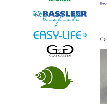
Beoo
Ge