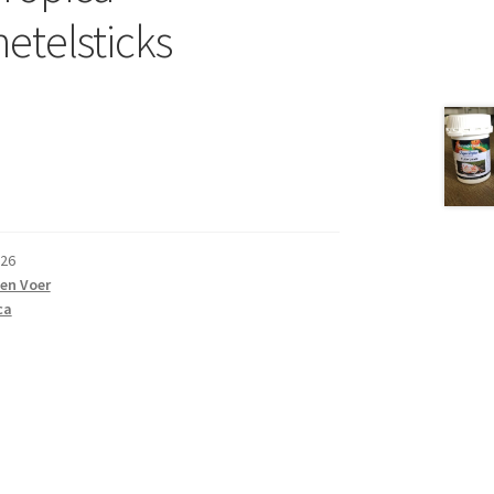
etelsticks
26
en Voer
ca