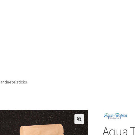
randnetelsticks
Aqua T