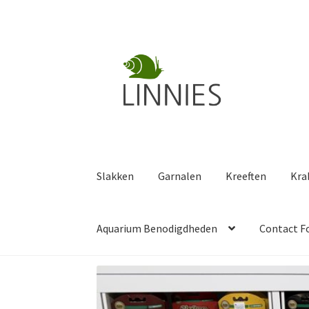
Ga
Ga
door
naar
naar
de
navigatie
inhoud
Slakken
Garnalen
Kreeften
Kra
Aquarium Benodigdheden
Contact F