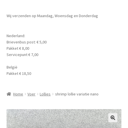
Planten
Subme
Wij verzenden op Maandag, Woensdag en Donderdag
Voer
uitvou
Subme
Aquarium Benodigdheden
Nederland:
uitvou
Brievenbus post: € 5,00
Contact Formulier
Pakket € 8,00
Servicepunt € 7,00
Algemene Voorwaarden
België
Pakket € 18,50
Privacy Policy
Home
Voer
Lollies
shrimp lollie variatie nano