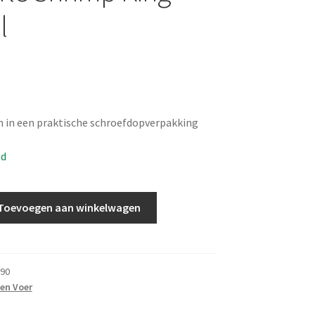
l
 in een praktische schroefdopverpakking
ad
Toevoegen aan winkelwagen
90
en Voer