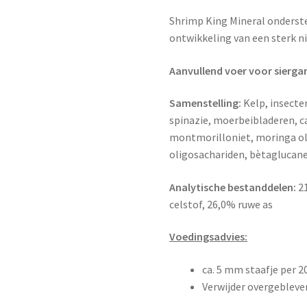
Shrimp King Mineral onderste
ontwikkeling van een sterk n
Aanvullend voer voor sierga
Samenstelling:
Kelp, insecte
spinazie, moerbeibladeren, c
montmorilloniet, moringa ol
oligosachariden, bètaglucane
Analytische bestanddelen:
21
celstof, 26,0% ruwe as
Voedingsadvies:
ca. 5 mm staafje per 2
Verwijder overgebleven