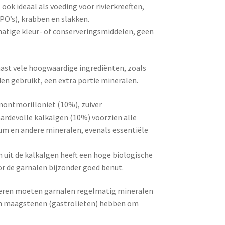
 ook ideaal als voeding voor rivierkreeften,
PO’s), krabben en slakken.
atige kleur- of conserveringsmiddelen, geen
ast vele hoogwaardige ingrediënten, zoals
en gebruikt, een extra portie mineralen.
montmorilloniet (10%), zuiver
rdevolle kalkalgen (10%) voorzien alle
um en andere mineralen, evenals essentiële
m uit de kalkalgen heeft een hoge biologische
r de garnalen bijzonder goed benut.
dieren moeten garnalen regelmatig mineralen
en maagstenen (gastrolieten) hebben om