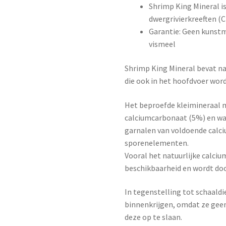
Shrimp King Mineral is
dwergrivierkreeften (C
Garantie: Geen kunstm
vismeel
Shrimp King Mineral bevat na
die ook in het hoofdvoer word
Het beproefde kleimineraal 
calciumcarbonaat (5%) en waa
garnalen van voldoende calci
sporenelementen.
Vooral het natuurlijke calciu
beschikbaarheid en wordt doo
In tegenstelling tot schaal
binnenkrijgen, omdat ze ge
deze op te slaan.