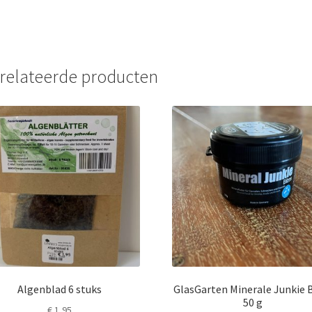
relateerde producten
Algenblad 6 stuks
GlasGarten Minerale Junkie 
50 g
€
1,95