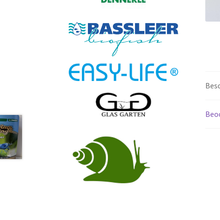
Besc
Beoo