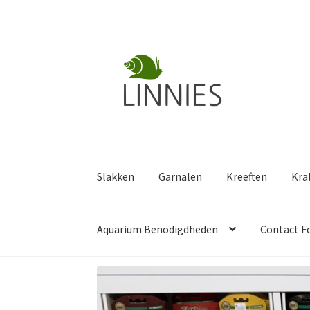
Ga
Ga
door
naar
naar
de
navigatie
inhoud
Slakken
Garnalen
Kreeften
Kra
Aquarium Benodigdheden
Contact F