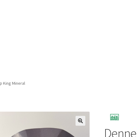
p King Mineral
Denner