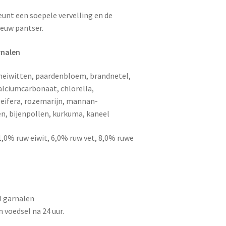
unt een soepele vervelling en de
ieuw pantser.
rnalen
neiwitten, paardenbloem, brandnetel,
alciumcarbonaat, chlorella,
eifera, rozemarijn, mannan-
n, bijenpollen, kurkuma, kaneel
,0% ruw eiwit, 6,0% ruw vet, 8,0% ruwe
0 garnalen
 voedsel na 24 uur.