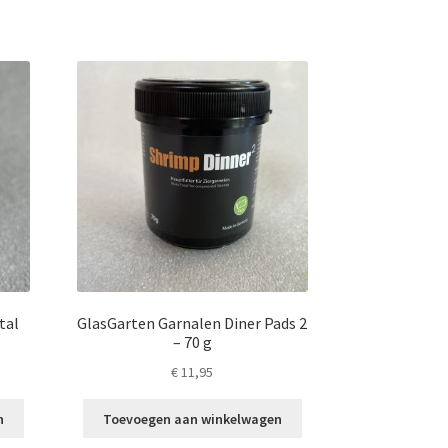
tal
GlasGarten Garnalen Diner Pads 2
– 70 g
€
11,95
n
Toevoegen aan winkelwagen