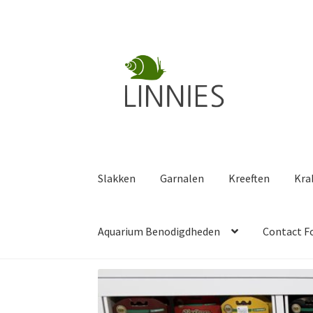
Ga
Ga
door
naar
naar
de
navigatie
inhoud
Slakken
Garnalen
Kreeften
Kra
Aquarium Benodigdheden
Contact F