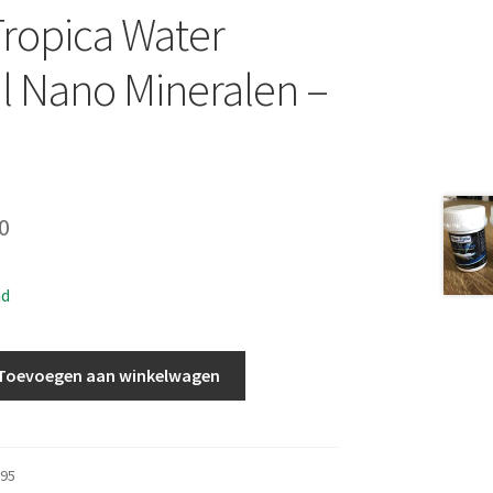
ropica Water
l Nano Mineralen –
pronkelijke
Huidige
0
prijs
ad
is:
0.
€ 4,00.
Toevoegen aan winkelwagen
95