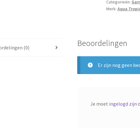
Categorieën:
Garn
Mineralen
Merk:
Aqua Tropi
-
45g
aantal
Beoordelingen
rdelingen (0)
Er zijn nog geen be
Je moet
ingelogd zijn
o