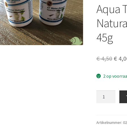
Aqua T
Natura
45g
Oors
€
4,50
€
4,0
prijs
2 op voorra
was:
€ 4,5
Aqua
Tropica
Water
Natural
Nano
Artikelnummer:
02