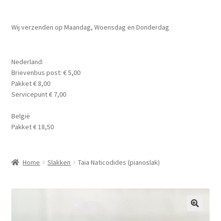
Planten
Subme
Wij verzenden op Maandag, Woensdag en Donderdag
Voer
uitvou
Subme
Aquarium Benodigdheden
Nederland:
uitvou
Brievenbus post: € 5,00
Contact Formulier
Pakket € 8,00
Servicepunt € 7,00
Algemene Voorwaarden
België
Pakket € 18,50
Privacy Policy
Home
Slakken
Taia Naticodides (pianoslak)