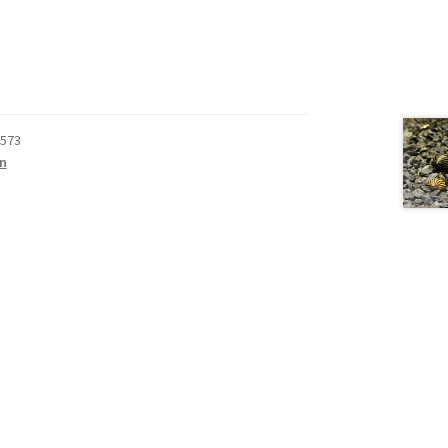
573
n