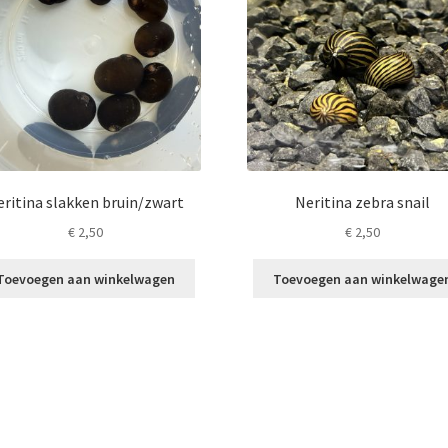
eritina slakken bruin/zwart
Neritina zebra snail
€
2,50
€
2,50
Toevoegen aan winkelwagen
Toevoegen aan winkelwage