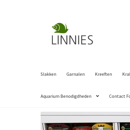
Ga
Ga
door
naar
naar
de
navigatie
inhoud
Slakken
Garnalen
Kreeften
Kra
Aquarium Benodigdheden
Contact F