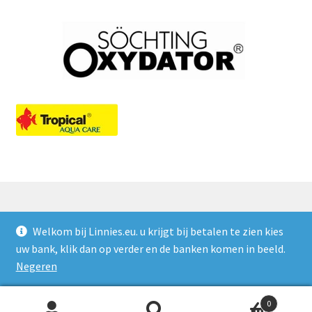
Welkom bij Linnies.eu. u krijgt bij betalen te zien kies
© Linnies.eu 2026
uw bank, klik dan op verder en de banken komen in beeld.
Privacy Policy
Gebouwd met WooCommerce
.
Negeren
0