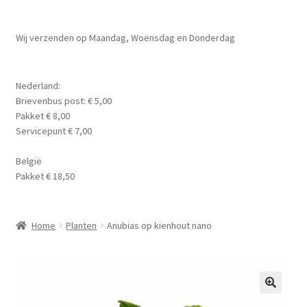
Planten
Subme
Wij verzenden op Maandag, Woensdag en Donderdag
Voer
uitvou
Subme
Aquarium Benodigdheden
Nederland:
uitvou
Brievenbus post: € 5,00
Contact Formulier
Pakket € 8,00
Servicepunt € 7,00
Algemene Voorwaarden
België
Pakket € 18,50
Privacy Policy
Home
Planten
Anubias op kienhout nano