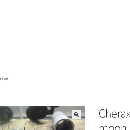
reeft
Cherax
moon 