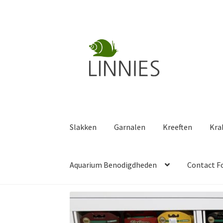
Ga
Ga
door
naar
naar
de
navigatie
inhoud
Slakken
Garnalen
Kreeften
Kra
Aquarium Benodigdheden
Contact F