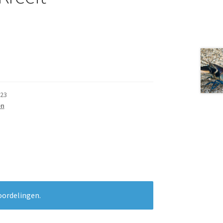
23
en
oordelingen.