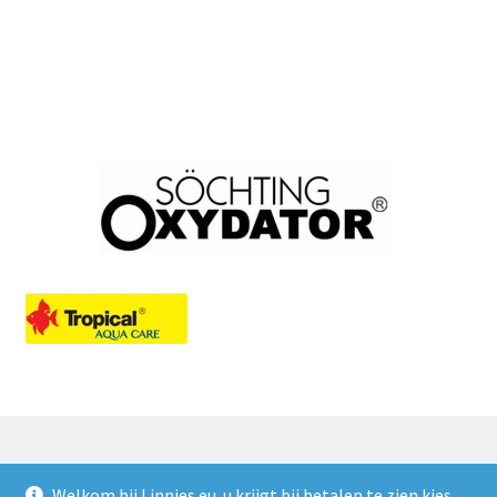
Welkom bij Linnies.eu. u krijgt bij betalen te zien kies