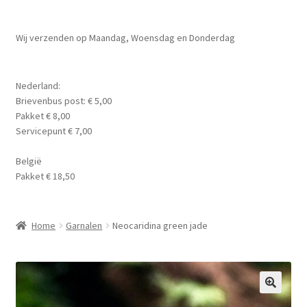
Planten
Subme
Wij verzenden op Maandag, Woensdag en Donderdag
Voer
uitvou
Subme
Aquarium Benodigdheden
Nederland:
uitvou
Brievenbus post: € 5,00
Contact Formulier
Pakket € 8,00
Servicepunt € 7,00
Algemene Voorwaarden
België
Pakket € 18,50
Privacy Policy
Home
Garnalen
Neocaridina green jade