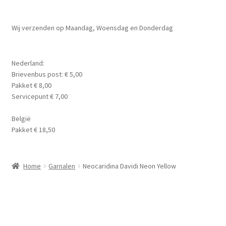
Planten
Subme
Wij verzenden op Maandag, Woensdag en Donderdag
Voer
uitvou
Subme
Aquarium Benodigdheden
Nederland:
uitvou
Brievenbus post: € 5,00
Contact Formulier
Pakket € 8,00
Servicepunt € 7,00
Algemene Voorwaarden
België
Pakket € 18,50
Privacy Policy
Home
Garnalen
Neocaridina Davidi Neon Yellow