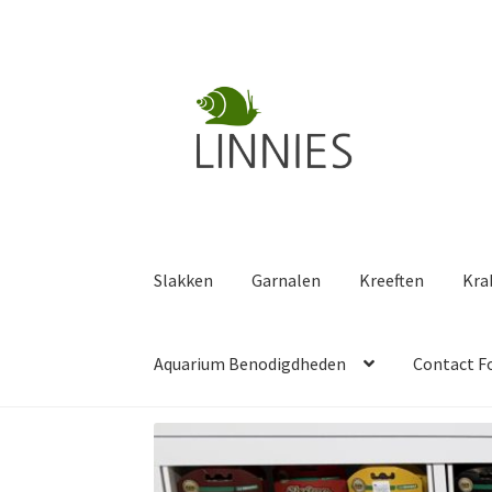
Ga
Ga
door
naar
naar
de
navigatie
inhoud
Slakken
Garnalen
Kreeften
Kra
Aquarium Benodigdheden
Contact F