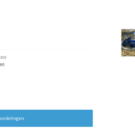
303
len
oordelingen.