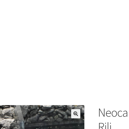
Neocar
Rili