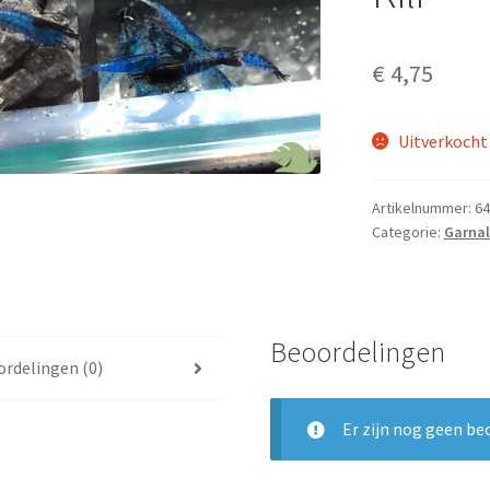
€
4,75
Uitverkocht
Artikelnummer:
64
Categorie:
Garna
Beoordelingen
rdelingen (0)
Er zijn nog geen be