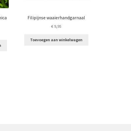
nica
Filipijnse waaierhandgarnaal
€
9,95
Toevoegen aan winkelwagen
n