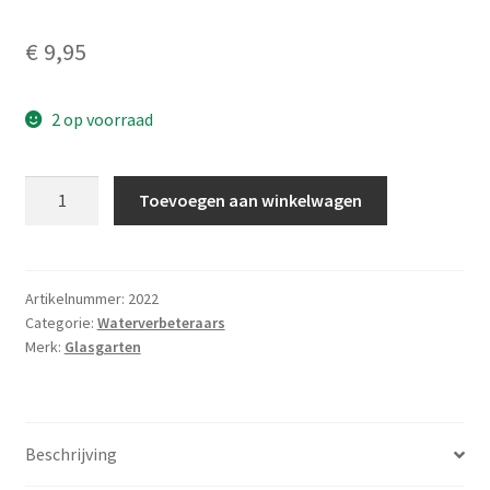
€
9,95
2 op voorraad
GlasGarten
Toevoegen aan winkelwagen
Bacter
AE
35
gram
Artikelnummer:
2022
Categorie:
Waterverbeteraars
aantal
Merk:
Glasgarten
Beschrijving