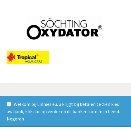
Welkom bij Linnies.eu. u krijgt bij betalen te zien kies
© Linnies.eu 2026
uw bank, klik dan op verder en de banken komen in beeld.
Privacy Policy
Gebouwd met WooCommerce
.
Negeren