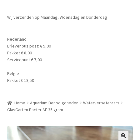
Planten
Subme
Wij verzenden op Maandag, Woensdag en Donderdag
Voer
uitvou
Subme
Aquarium Benodigdheden
Nederland:
uitvou
Brievenbus post: € 5,00
Contact Formulier
Pakket € 8,00
Servicepunt € 7,00
Algemene Voorwaarden
België
Pakket € 18,50
Privacy Policy
Home
Aquarium Benodigdheden
Waterverbeteraars
GlasGarten Bacter AE 35 gram