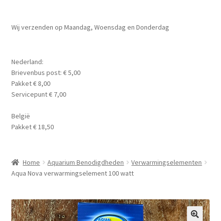
Planten
Subme
Wij verzenden op Maandag, Woensdag en Donderdag
Voer
uitvou
Subme
Aquarium Benodigdheden
Nederland:
uitvou
Brievenbus post: € 5,00
Contact Formulier
Pakket € 8,00
Servicepunt € 7,00
Algemene Voorwaarden
België
Pakket € 18,50
Privacy Policy
Home
Aquarium Benodigdheden
Verwarmingselementen
Aqua Nova verwarmingselement 100 watt