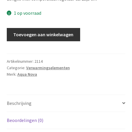
1 op voorraad
Aqua
Toevoegen aan winkelwagen
Nova
verwarmingselement
100
watt
Artikelnummer:
2114
Categorie:
Verwarmingselementen
aantal
Merk:
Aqua Nova
Beschrijving
Beoordelingen (0)