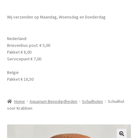
Planten
Subme
Wij verzenden op Maandag, Woensdag en Donderdag
Voer
uitvou
Subme
Aquarium Benodigdheden
Nederland:
uitvou
Brievenbus post: € 5,00
Contact Formulier
Pakket € 8,00
Servicepunt € 7,00
Algemene Voorwaarden
België
Pakket € 18,50
Privacy Policy
Home
Aquarium Benodigdheden
Schuilholen
Schuilhol
voor Krabben