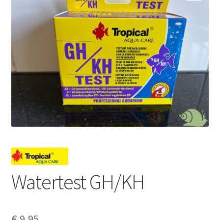
Watertest GH/KH
€
9,95