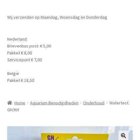
Planten
Subme
Wij verzenden op Maandag, Woensdag en Donderdag
Voer
uitvou
Subme
Aquarium Benodigdheden
Nederland:
uitvou
Brievenbus post: € 5,00
Contact Formulier
Pakket € 8,00
Servicepunt € 7,00
Algemene Voorwaarden
België
Pakket € 18,50
Privacy Policy
Home
Aquarium Benodigdheden
Onderhoud
Watertest
GH/KH