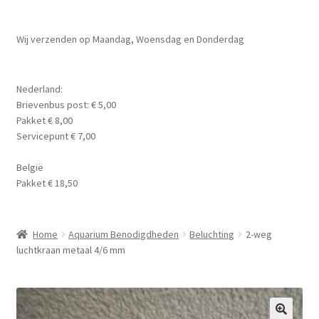
Planten
Subme
Wij verzenden op Maandag, Woensdag en Donderdag
Voer
uitvou
Subme
Aquarium Benodigdheden
Nederland:
uitvou
Brievenbus post: € 5,00
Contact Formulier
Pakket € 8,00
Servicepunt € 7,00
Algemene Voorwaarden
België
Pakket € 18,50
Privacy Policy
Home
Aquarium Benodigdheden
Beluchting
2-weg
luchtkraan metaal 4/6 mm